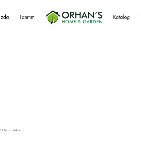
ızda
Tanıtım
Katalog
Orhans
Home
Garden
Salıncak Çeşitleri
Mangal Çeşitleri
Şezlonglar
Şemsiyeler
Hamaklar
-N Masa Takımı