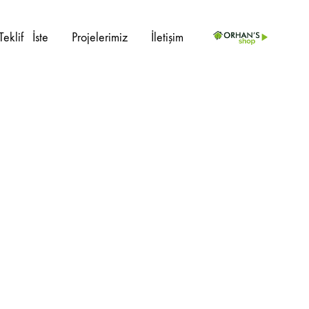
Teklif⠀İste
Projelerimiz
İletişim
PROJE ÜRÜNLERI
İç Mekan
Sedir
Dış Mekan
Kanepe
Ahşap Sandalye
Berjer
Metal Sandalye
Masalar
Plastik Sandalye
Masa Ayakları