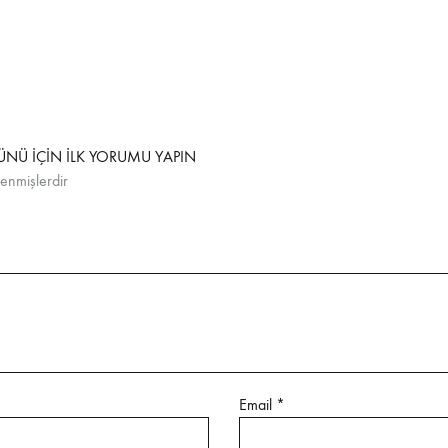
ÜNÜ IÇIN ILK YORUMU YAPIN
lenmişlerdir
Email
*