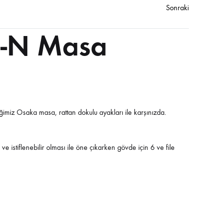
Bar Sandalyeleri
Tamamlayıcı Ürünler
Sonraki
h-N Masa
ğimiz Osaka masa, rattan dokulu ayakları ile karşınızda.
 ve istiflenebilir olması ile öne çıkarken gövde için 6 ve file