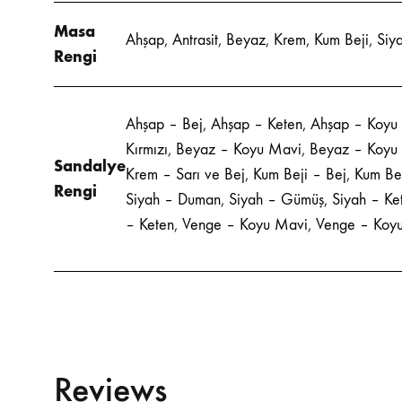
Masa
Ahşap
,
Antrasit
,
Beyaz
,
Krem
,
Kum Beji
,
Siy
Rengi
Ahşap – Bej
,
Ahşap – Keten
,
Ahşap – Koyu 
Kırmızı
,
Beyaz – Koyu Mavi
,
Beyaz – Koyu 
Sandalye
Krem – Sarı ve Bej
,
Kum Beji – Bej
,
Kum Bej
Rengi
Siyah – Duman
,
Siyah – Gümüş
,
Siyah – Ke
– Keten
,
Venge – Koyu Mavi
,
Venge – Koyu
Reviews