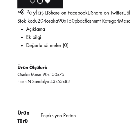
Paylaş
Share on Facebook
Share on Twitter
S
Stok kodu
204osaka90x150pbdcflashnmt
Kategori
Masa
Açıklama
Ek bilgi
Değerlendirmeler (0)
Ürün Ölçüleri:
Osaka Masa:90x150x75
Flash-N Sandalye:43x53x83
Ürün
Enjeksiyon Rattan
Türü