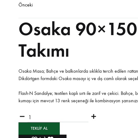
Önceki
Sandalyeler
Osaka 90×150 
Takımı
Osaka Masa; Bahçe ve balkonlarda sıklıkla tercih edilen rattan
Dikdörtgen formdaki Osaka masayı iç ve dış camlı olarak seçebile
Flash-N Sandalye; textilen kaplı sırtı ile zarif ve çekici. Bahçe, 
kumaşı için mevcut 13 renk seçeneği ile kombinasyon şansınızı ar
TEKLIF AL