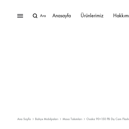
Anasayfa
Ürünlerimiz
Hakkım
BAHÇE MOBILYALARI
Lunica Bahçe Mobilyaları
Oturma Grupları
Köşe Takımları
Masa Takımları
Masalar
Ana Sayfa
Bahçe Mobilyaları
Masa Takımları
Osaka 90×150 PB Dış Cam Flash