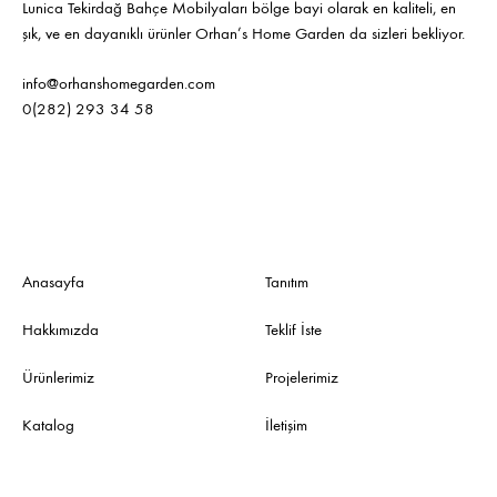
Lunica Tekirdağ Bahçe Mobilyaları bölge bayi olarak en kaliteli, en
şık, ve en dayanıklı ürünler Orhan’s Home Garden da sizleri bekliyor.
info@orhanshomegarden.com
0(282) 293 34 58
Anasayfa
Tanıtım
Hakkımızda
Teklif İste
Ürünlerimiz
Projelerimiz
Katalog
İletişim