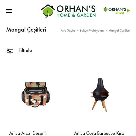
Orhans
Mangal Çeşitleri
Home
Ana Sayfa
Bahçe Mobilyaları
Mangal Çeşitleri
Garden
Filtrele
Aniva Arazi Desenli
Aniva Cosa Barbecue Kısa