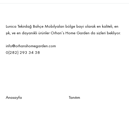
Lunica Tekirdağ Bahçe Mobilyaları bölge bayi olarak en kaliteli, en
şık, ve en dayanıklı ürünler Orhan’s Home Garden da sizleri bekliyor.
info@orhanshomegarden.com
0(282) 293 34 58
Anasayfa
Tanıtım
Hakkımızda
Teklif İste
Ürünlerimiz
Projelerimiz