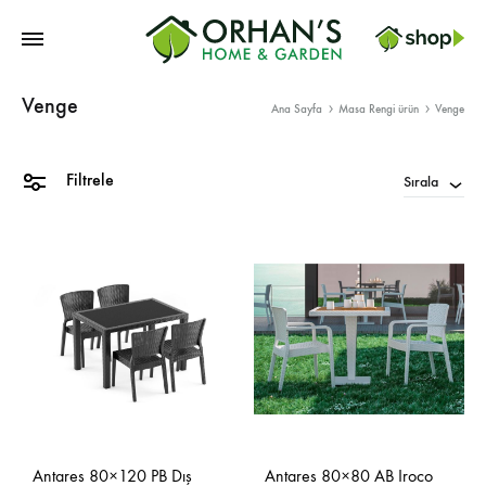
Orhans
Venge
Home
Ana Sayfa
Masa Rengi ürün
Venge
Garden
Filtrele
Sırala
Antares 80×120 PB Dış
Antares 80×80 AB Iroco