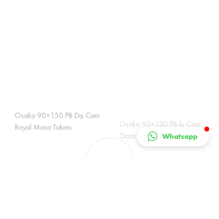
YÜKLENIYOR
Whatsapp
Lunica Tekirdağ Bahçe Mobilyaları bölge bayi olarak en kaliteli, en
şık, ve en dayanıklı ürünler Orhan’s Home Garden da sizleri bekliyor.
info@orhanshomegarden.com
0(282) 293 34 58