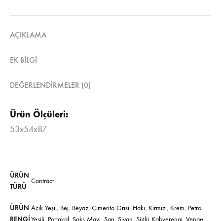
AÇIKLAMA
EK BILGI
DEĞERLENDIRMELER (0)
Ürün Ölçüleri:
53x54x87
ÜRÜN
Contract
TÜRÜ
ÜRÜN
Açık Yeşil
,
Bej
,
Beyaz
,
Çimento Grisi
,
Haki
,
Kırmızı
,
Krem
,
Petrol
RENGI
Yeşili
,
Portakal
,
Saks Mavi
,
Sarı
,
Siyah
,
Sütlü Kahverengi
,
Venge