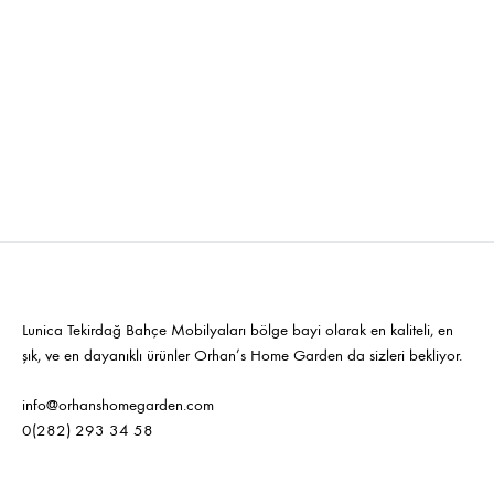
Kepa Kollu Sandalye
Specto XL Sandalye
C
Lunica Tekirdağ Bahçe Mobilyaları bölge bayi olarak en kaliteli, en
şık, ve en dayanıklı ürünler Orhan’s Home Garden da sizleri bekliyor.
info@orhanshomegarden.com
0(282) 293 34 58