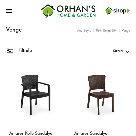
Orhans
Venge
Home
Ana Sayfa
Ürün Rengi ürün
Venge
Garden
Filtrele
Sırala
Antares Kollu Sandalye
Antares Sandalye