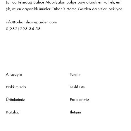
Lunica Tekirdağ Bahçe Mobilyaları bölge bayi olarak en kaliteli, en
şık, ve en dayanıklı ürünler Orhan’s Home Garden da sizleri bekliyor.
info@orhanshomegarden.com
0(282) 293 34 58
Anasayfa
Tanıtım
Hakkımızda
Teklif İste
Ürünlerimiz
Projelerimiz
Katalog
İletişim