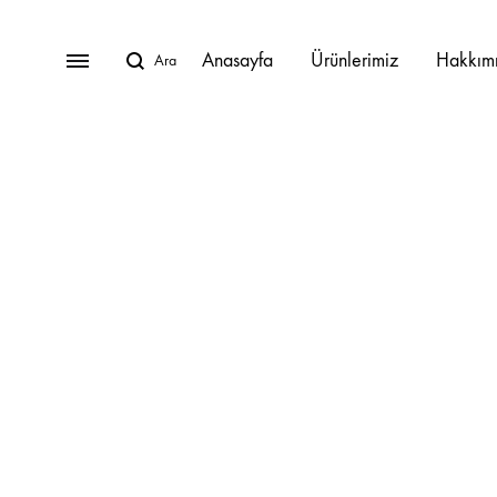
Anasayfa
Ürünlerimiz
Hakkım
BAHÇE MOBILYALARI
Lunica Bahçe Mobilyaları
Oturma Grupları
Köşe Takımları
Masa Takımları
Masalar