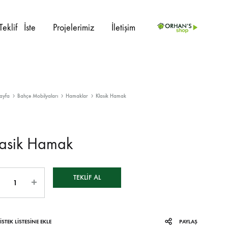
Teklif⠀İste
Projelerimiz
İletişim
PROJE ÜRÜNLERI
ayfa
Bahçe Mobilyaları
Hamaklar
Klasik Hamak
İç Mekan
Sedir
Dış Mekan
Kanepe
lasik Hamak
Ahşap Sandalye
Berjer
TEKLIF AL
Metal Sandalye
Masalar
Plastik Sandalye
Masa Ayakları
İSTEK LISTESINE EKLE
PAYLAŞ