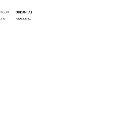
Bar Sandalyeleri
Tamamlayıcı Ürünler
 KODU
GURUNHA1
GORI
HAMAKLAR