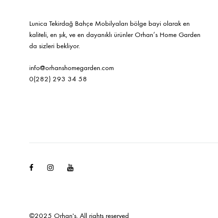
Lunica Tekirdağ Bahçe Mobilyaları bölge bayi olarak en
kaliteli, en şık, ve en dayanıklı ürünler Orhan’s Home Garden
da sizleri bekliyor.
info@orhanshomegarden.com
0(282) 293 34 58
Facebook
Instagram
Youtube
©2025 Orhan's. All rights reserved