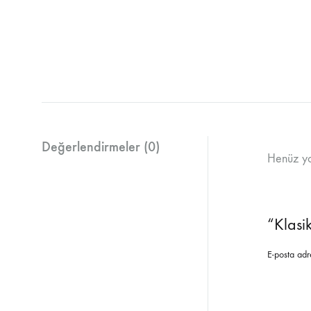
Sandalyeler
Değerlendirmeler (0)
Henüz yo
“Klasi
E-posta adr