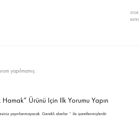
Sehpalar
STOK
KATE
rum yapılmamış.
k Hamak” Ürünü Için Ilk Yorumu Yapın
esiniz yayınlanmayacak.
Gerekli alanlar
*
ile işaretlenmişlerdir