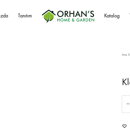
ızda
Tanıtım
Katalog
Orhans
Home
Garden
Ana S
Salıncak Çeşitleri
Mangal Çeşitleri
K
Şezlonglar
Şemsiyeler
Hamaklar