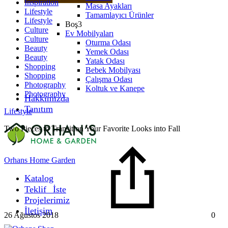
Inspiration
Masa Ayakları
Lifestyle
Tamamlayıcı Ürünler
Lifestyle
Boş3
Culture
Ev Mobilyaları
Culture
Oturma Odası
Beauty
Yemek Odası
Beauty
Yatak Odası
Shopping
Bebek Mobilyası
Shopping
Çalışma Odası
Photography
Koltuk ve Kanepe
Photography
Hakkımızda
Tanıtım
Lifestyle
Two Pieces to Transition Your Favorite Looks into Fall
Orhans Home Garden
Katalog
Teklif⠀İste
Projelerimiz
İletişim
26 Ağustos 2018
0
T