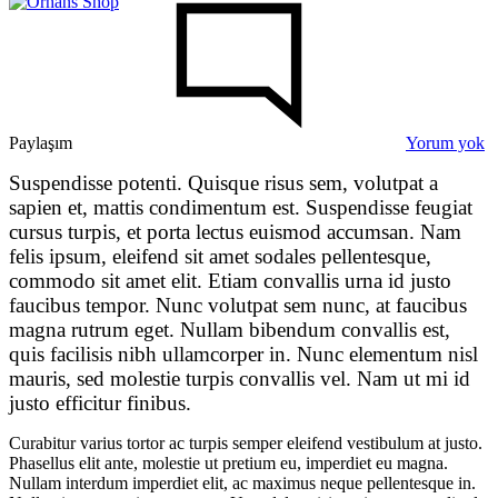
P
to
Tr
Y
Fa
L
in
Paylaşım
Yorum yok
Fa
Suspendisse potenti. Quisque risus sem, volutpat a
Two
sapien et, mattis condimentum est. Suspendisse feugiat
cursus turpis, et porta lectus euismod accumsan. Nam
Pieces
felis ipsum, eleifend sit amet sodales pellentesque,
to
commodo sit amet elit. Etiam convallis urna id justo
Transition
faucibus tempor. Nunc volutpat sem nunc, at faucibus
Your
magna rutrum eget. Nullam bibendum convallis est,
Favorite
quis facilisis nibh ullamcorper in. Nunc elementum nisl
mauris, sed molestie turpis convallis vel. Nam ut mi id
Looks
justo efficitur finibus.
into
Fall
Curabitur varius tortor ac turpis semper eleifend vestibulum at justo.
Phasellus elit ante, molestie ut pretium eu, imperdiet eu magna.
Nullam interdum imperdiet elit, ac maximus neque pellentesque in.
26