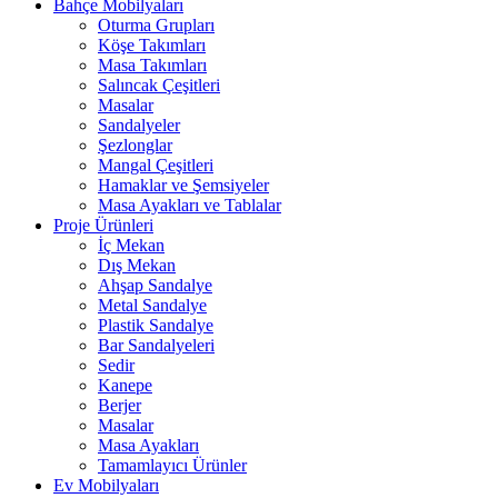
Bahçe Mobilyaları
Oturma Grupları
Köşe Takımları
Masa Takımları
Salıncak Çeşitleri
Masalar
Sandalyeler
Şezlonglar
Mangal Çeşitleri
Hamaklar ve Şemsiyeler
Masa Ayakları ve Tablalar
Proje Ürünleri
İç Mekan
Dış Mekan
Ahşap Sandalye
Metal Sandalye
Plastik Sandalye
Bar Sandalyeleri
Sedir
Kanepe
Berjer
Masalar
Masa Ayakları
Tamamlayıcı Ürünler
Ev Mobilyaları