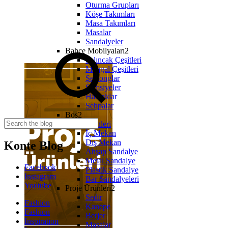
Oturma Grupları
Köşe Takımları
Masa Takımları
Masalar
Sandalyeler
Bahçe Mobilyaları2
Salıncak Çeşitleri
Mangal Çeşitleri
Şezlonglar
Şemsiyeler
Hamaklar
Sehpalar
Boş2
Proje Ürünleri
İç Mekan
Dış Mekan
Konte Blog
Ahşap Sandalye
Metal Sandalye
Facebook
Plastik Sandalye
Instagram
Bar Sandalyeleri
Youtube
Proje Ürünleri2
Sedir
Fashion
Kanepe
Fashion
Berjer
Inspiration
Masalar