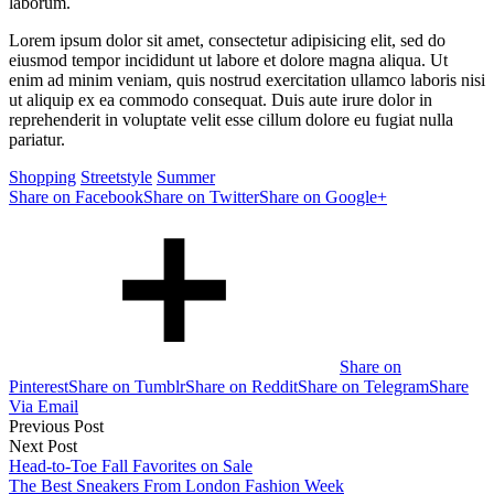
laborum.
to
Transition
Lorem ipsum dolor sit amet, consectetur adipisicing elit, sed do
Your
eiusmod tempor incididunt ut labore et dolore magna aliqua. Ut
Favorite
enim ad minim veniam, quis nostrud exercitation ullamco laboris nisi
Looks
ut aliquip ex ea commodo consequat. Duis aute irure dolor in
into
reprehenderit in voluptate velit esse cillum dolore eu fugiat nulla
Fall
pariatur.
Shopping
Streetstyle
Summer
Share on Facebook
Share on Twitter
Share on Google+
Share on
Pinterest
Share on Tumblr
Share on Reddit
Share on Telegram
Share
Via Email
Post
Previous Post
Next Post
navigation
Head-to-Toe Fall Favorites on Sale
The Best Sneakers From London Fashion Week