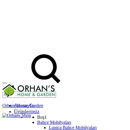
Anasayfa
Orhans Home Garden
Ürünlerimiz
Boş1
Bahçe Mobilyaları
Lunica Bahçe Mobilyaları