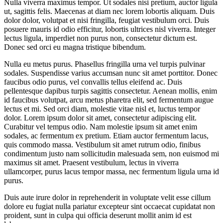
Nulla viverra maximus tempor. Ut sodales nisi pretium, auctor ligula
Ağustos
ut, sagittis felis. Maecenas at diam nec lorem lobortis aliquam. Duis
2018
dolor dolor, volutpat et nisi fringilla, feugiat vestibulum orci. Duis
posuere mauris id odio efficitur, lobortis ultrices nisl viverra. Integer
lectus ligula, imperdiet non purus non, consectetur dictum est.
Donec sed orci eu magna tristique bibendum.
Nulla eu metus purus. Phasellus fringilla urna vel turpis pulvinar
sodales. Suspendisse varius accumsan nunc sit amet porttitor. Donec
faucibus odio purus, vel convallis tellus eleifend ac. Duis
pellentesque dapibus turpis sagittis consectetur. Aenean mollis, enim
id faucibus volutpat, arcu metus pharetra elit, sed fermentum augue
0
lectus et mi. Sed orci diam, molestie vitae nisl et, luctus tempor
Paylaşım
dolor. Lorem ipsum dolor sit amet, consectetur adipiscing elit.
Curabitur vel tempus odio. Nam molestie ipsum sit amet enim
sodales, ac fermentum ex pretium. Etiam auctor fermentum lacus,
quis commodo massa. Vestibulum sit amet rutrum odio, finibus
condimentum justo nam sollicitudin malesuada sem, non euismod mi
maximus sit amet. Praesent vestibulum, lectus in viverra
ullamcorper, purus lacus tempor massa, nec fermentum ligula urna id
purus.
Yorum
Duis aute irure dolor in reprehenderit in voluptate velit esse cillum
yok
dolore eu fugiat nulla pariatur excepteur sint occaecat cupidatat non
Two
proident, sunt in culpa qui officia deserunt mollit anim id est
Pieces