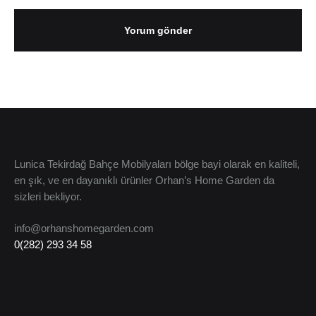
Lunica Tekirdağ Bahçe Mobilyaları bölge bayi olarak en kaliteli,
en şık, ve en dayanıklı ürünler Orhan’s Home Garden da
sizleri bekliyor.
info@orhanshomegarden.com
0(282) 293 34 58