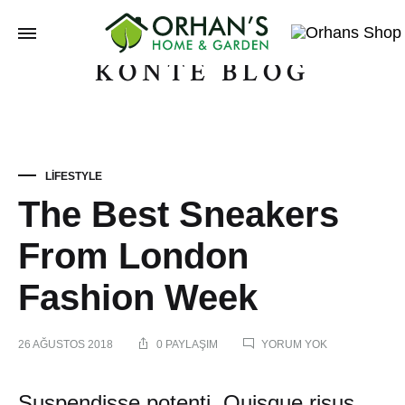
KONTE BLOG
Orhans
Home
Garden
LIFESTYLE
The Best Sneakers
From London
Fashion Week
26 AĞUSTOS 2018
0 PAYLAŞIM
YORUM YOK
Suspendisse potenti. Quisque risus