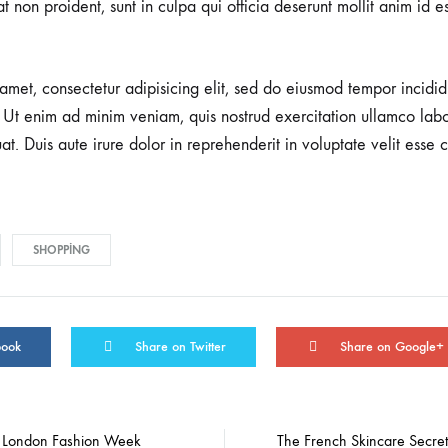
t non proident, sunt in culpa qui officia deserunt mollit anim id e
amet, consectetur adipisicing elit, sed do eiusmod tempor incidid
Ut enim ad minim veniam, quis nostrud exercitation ullamco labori
 Duis aute irure dolor in reprehenderit in voluptate velit esse c
SHOPPING
book
Share on Twitter
Share on Google+
m London Fashion Week
The French Skincare Secret