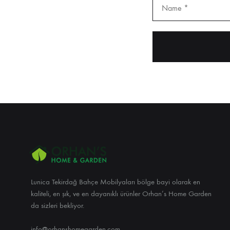
Lunica Tekirdağ Bahçe Mobilyaları bölge bayi olarak en
kaliteli, en şık, ve en dayanıklı ürünler Orhan’s Home Garden
da sizleri bekliyor.
info@orhanshomegarden.com