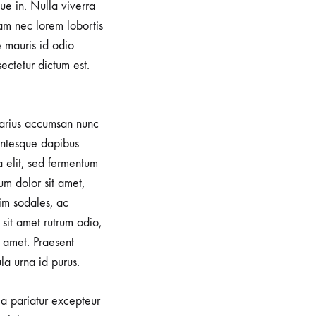
e in. Nulla viverra
iam nec lorem lobortis
e mauris id odio
sectetur dictum est.
 varius accumsan nunc
lentesque dapibus
a elit, sed fermentum
um dolor sit amet,
im sodales, ac
sit amet rutrum odio,
 amet. Praesent
la urna id purus.
lla pariatur excepteur