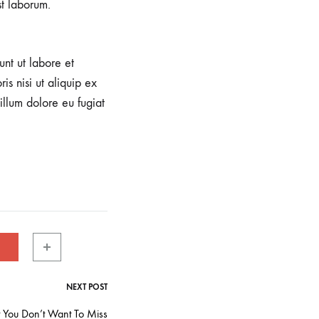
st laborum.
unt ut labore et
s nisi ut aliquip ex
illum dolore eu fugiat
NEXT POST
 You Don’t Want To Miss