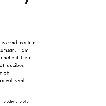
Bar Sandalyeleri
Tamamlayıcı Ürünler
ttis condimentum
accumsan. Nam
amet elit. Etiam
at faucibus
 nibh
nvallis vel.
, molestie ut pretium