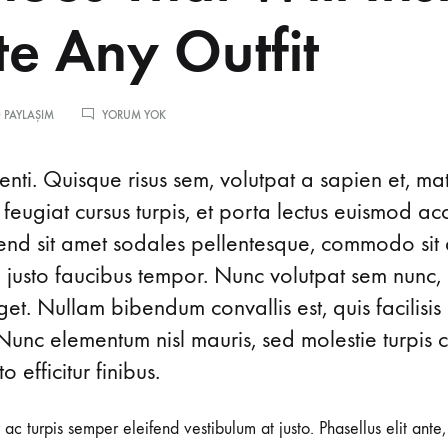
Sehpalar
e Any Outfit
 PAYLAŞIM
YORUM YOK
nti. Quisque risus sem, volutpat a sapien et, ma
 feugiat cursus turpis, et porta lectus euismod 
ifend sit amet sodales pellentesque, commodo sit 
d justo faucibus tempor. Nunc volutpat sem nunc, 
t. Nullam bibendum convallis est, quis facilisis
Nunc elementum nisl mauris, sed molestie turpis co
o efficitur finibus.
r ac turpis semper eleifend vestibulum at justo. Phasellus elit ante