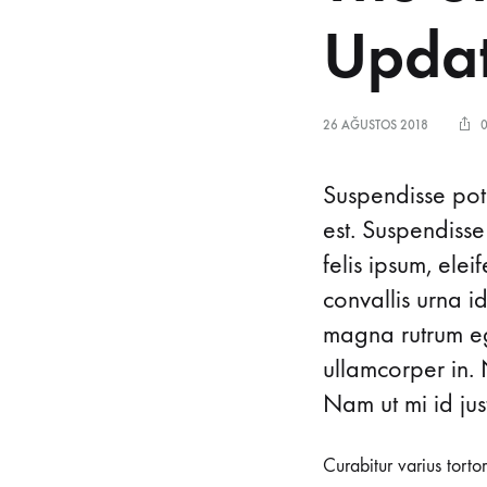
Sandalyeler
Updat
26 AĞUSTOS 2018
0
Suspendisse pote
est. Suspendisse
felis ipsum, ele
convallis urna i
magna rutrum ege
ullamcorper in. 
Nam ut mi id just
Curabitur varius torto