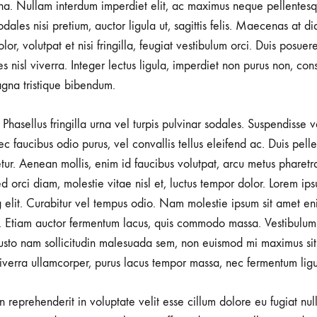
a. Nullam interdum imperdiet elit, ac maximus neque pellentesqu
ales nisi pretium, auctor ligula ut, sagittis felis. Maecenas at d
lor, volutpat et nisi fringilla, feugiat vestibulum orci. Duis posuer
rices nisl viverra. Integer lectus ligula, imperdiet non purus non, con
gna tristique bibendum.
Phasellus fringilla urna vel turpis pulvinar sodales. Suspendisse
nec faucibus odio purus, vel convallis tellus eleifend ac. Duis pel
tetur. Aenean mollis, enim id faucibus volutpat, arcu metus pharetr
d orci diam, molestie vitae nisl et, luctus tempor dolor. Lorem ips
g elit. Curabitur vel tempus odio. Nam molestie ipsum sit amet en
 Etiam auctor fermentum lacus, quis commodo massa. Vestibulum 
usto nam sollicitudin malesuada sem, non euismod mi maximus sit
viverra ullamcorper, purus lacus tempor massa, nec fermentum ligu
in reprehenderit in voluptate velit esse cillum dolore eu fugiat nu