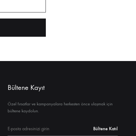
Bültene Kayıt
Özel fırsatlar ve kampanyalara herkesten önce ulaşmak için
bültene kaydolun.