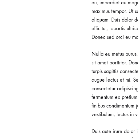
eu, imperdiet eu magn
maximus tempor. Ut sod
aliquam. Duis dolor do
efficitur, lobortis ult
Donec sed orci eu ma
Nulla eu metus purus. 
sit amet porttitor. Do
turpis sagittis consec
augue lectus et mi. Se
consectetur adipiscin
fermentum ex pretium.
finibus condimentum j
vestibulum, lectus in 
Duis aute irure dolor 