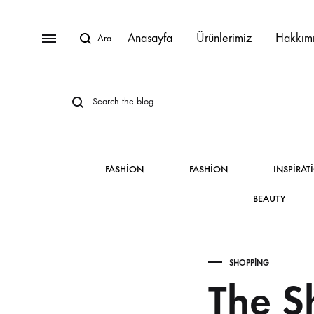
Anasayfa
Ürünlerimiz
Hakkım
BAHÇE MOBILYALARI
Lunica Bahçe Mobilyaları
FASHION
FASHION
INSPIRAT
Oturma Grupları
BEAUTY
Köşe Takımları
Masa Takımları
SHOPPING
The S
Masalar