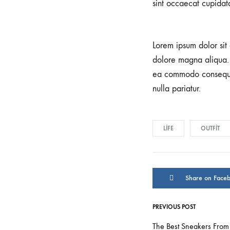
sint occaecat cupidata
Lorem ipsum dolor sit 
dolore magna aliqua. 
ea commodo consequat.
nulla pariatur.
LIFE
OUTFIT
Share on Face
PREVIOUS POST
The Best Sneakers Fro