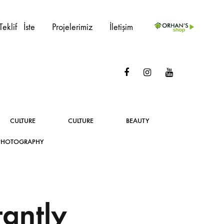
Teklif⠀İste
Projelerimiz
İletişim
Facebook
Instagram
Youtube
PROJE ÜRÜNLERI
İç Mekan
Sedir
CULTURE
CULTURE
BEAUTY
Dış Mekan
Kanepe
PHOTOGRAPHY
Ahşap Sandalye
Berjer
Metal Sandalye
Masalar
tantly
Plastik Sandalye
Masa Ayakları