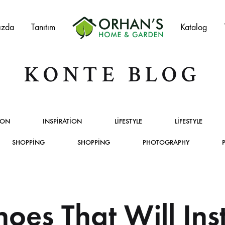
ızda
Tanıtım
Katalog
Orhans
Home
KONTE BLOG
Garden
Salıncak Çeşitleri
ION
INSPIRATION
LIFESTYLE
LIFESTYLE
Mangal Çeşitleri
SHOPPING
SHOPPING
PHOTOGRAPHY
Şezlonglar
Şemsiyeler
hoes That Will Ins
Hamaklar