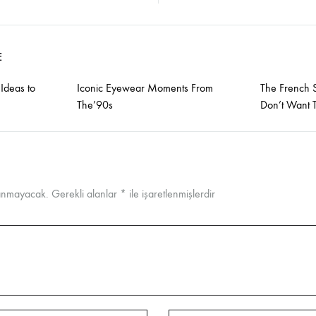
E
 Ideas to
Iconic Eyewear Moments From
The French S
The’90s
Don’t Want 
lanmayacak.
Gerekli alanlar
*
ile işaretlenmişlerdir