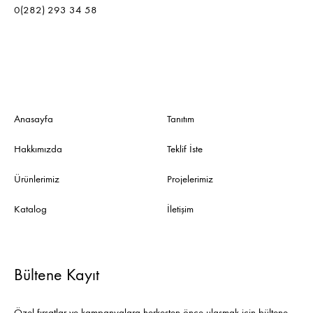
0(282) 293 34 58
Anasayfa
Tanıtım
Hakkımızda
Teklif İste
Ürünlerimiz
Projelerimiz
Katalog
İletişim
Bültene Kayıt
Özel fırsatlar ve kampanyalara herkesten önce ulaşmak için bültene