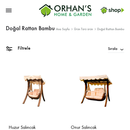
Orhans
Doğal Rattan Bambu
Home
Ana Sayfa
Ürün Türü ürün
Doğal Rattan Bambu
Garden
Filtrele
Sırala
Huzur Salıncak
Onur Salıncak