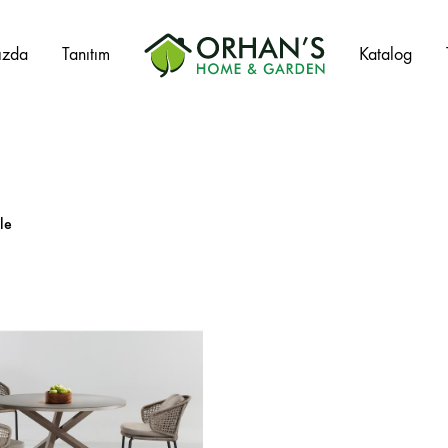
ızda
Tanıtım
Katalog
Orhans
Home
Garden
le
Salıncak Çeşitleri
Mangal Çeşitleri
Şezlonglar
Şemsiyeler
Hamaklar