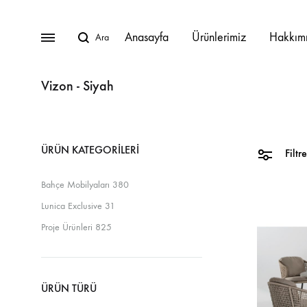
Anasayfa
Ürünlerimiz
Hakkım
Vizon - Siyah
BAHÇE MOBILYALARI
ÜRÜN KATEGORILERI
Lunica Bahçe Mobilyaları
Filtre
Bahçe Mobilyaları
380
Oturma Grupları
Lunica Exclusive
31
Köşe Takımları
Proje Ürünleri
825
Masa Takımları
Masalar
ÜRÜN TÜRÜ