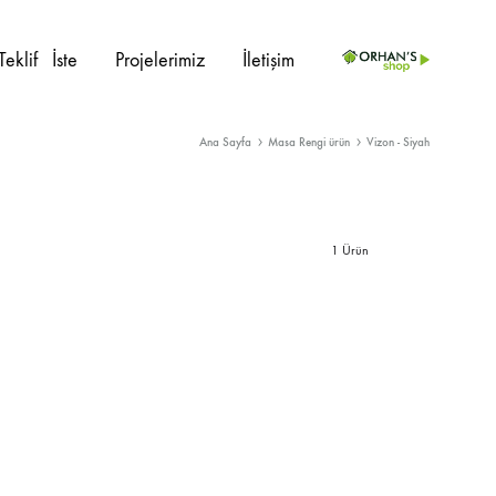
Teklif⠀İste
Projelerimiz
İletişim
Ana Sayfa
Masa Rengi ürün
Vizon - Siyah
PROJE ÜRÜNLERI
İç Mekan
Sedir
1 Ürün
Dış Mekan
Kanepe
Ahşap Sandalye
Berjer
Metal Sandalye
Masalar
Plastik Sandalye
Masa Ayakları