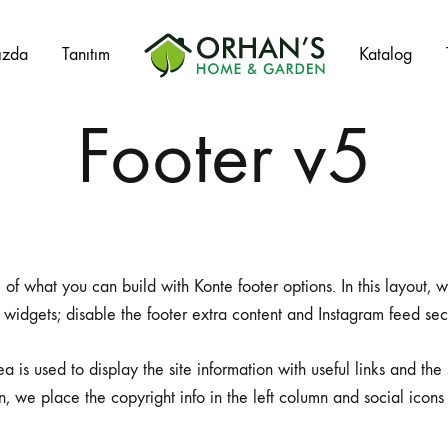
ızda
Tanıtım
Katalog
Orhans
Home
Footer v5
Garden
Salıncak Çeşitleri
Mangal Çeşitleri
 of what you can build with Konte footer options. In this layout,
 widgets; disable the footer extra content and Instagram feed sec
Şezlonglar
Şemsiyeler
a is used to display the site information with useful links and the 
n, we place the copyright info in the left column and social icons 
Hamaklar