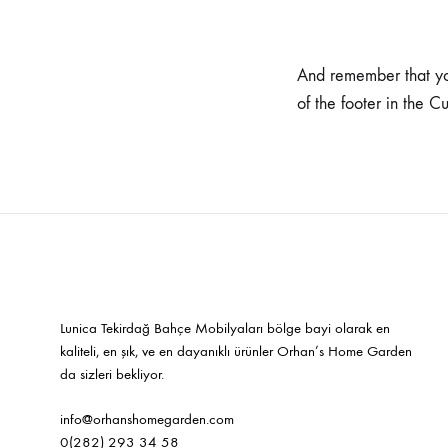
Sandalyeler
And remember that you
of the footer in the C
Lunica Tekirdağ Bahçe Mobilyaları bölge bayi olarak en
kaliteli, en şık, ve en dayanıklı ürünler Orhan’s Home Garden
da sizleri bekliyor.
info@orhanshomegarden.com
0(282) 293 34 58