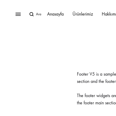
Anasayfa
Ürünlerimiz
Hakkım
BAHÇE MOBILYALARI
Lunica Bahçe Mobilyaları
Oturma Grupları
Footer V5 is a sample
section and the footer
Köşe Takımları
Masa Takımları
The footer widgets are
the footer main sectio
Masalar