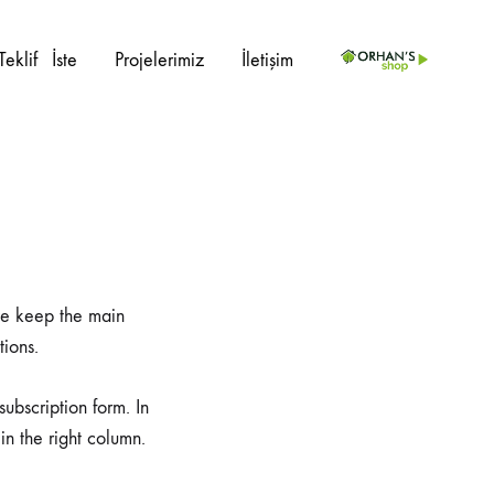
Teklif⠀İste
Projelerimiz
İletişim
PROJE ÜRÜNLERI
İç Mekan
Sedir
Dış Mekan
Kanepe
 we keep the main
tions.
Ahşap Sandalye
Berjer
Metal Sandalye
Masalar
subscription form. In
in the right column.
Plastik Sandalye
Masa Ayakları