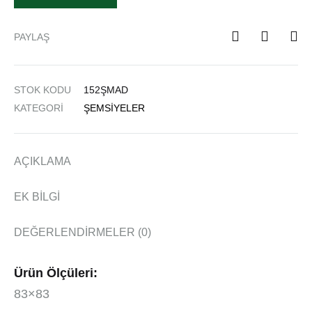
PAYLAŞ
STOK KODU
152ŞMAD
KATEGORI
ŞEMSIYELER
AÇIKLAMA
EK BILGI
DEĞERLENDIRMELER (0)
Ürün Ölçüleri:
83×83