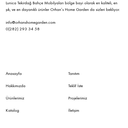
Lunica Tekirdağ Bahçe Mobilyaları bölge bayi olarak en kaliteli, en
şık, ve en dayanıklı ürünler Orhan’s Home Garden da sizleri bekliyor.
info@orhanshomegarden.com
0(282) 293 34 58
Anasayfa
Tanıtım
Hakkımızda
Teklif İste
Ürünlerimiz
Projelerimiz
Katalog
İletişim