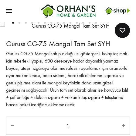
Orhans
Home
Garden
Guruss CG-75 Mangal Tam Set SYH
Guruss CG-75 Mangal sahip olduğu ısı göstergesi, kolay taşımak
için tekerlekli yapısı, 600 dereceye kadar dayanıklı yanmaz
boyası, ateşin ızgaraya olan mesafesini ayarlamak için asansörlü
ayar mekanizması, baca sistemi, hareketli dinlenme ızgarası ve
geniş pişirme alanı ile mangal keyfinizin daha uzun güzel
geçmesini sağlayacak. Ürün tam set olarak alınır ise koruyucu kılıf
+ şef önlüğü + döküm ızgara + volkanik taş ızgara + tutuşturma
bacası paket içeriğine eklenmektedir.