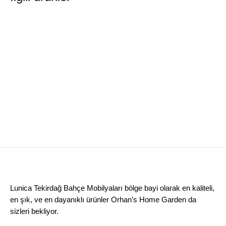
London Oturma Grubu
Semen Oturma Grubu
Z
Lunica Tekirdağ Bahçe Mobilyaları bölge bayi olarak en kaliteli,
en şık, ve en dayanıklı ürünler Orhan’s Home Garden da
sizleri bekliyor.