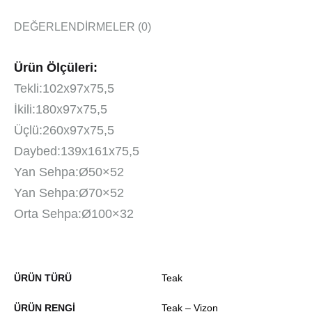
DEĞERLENDIRMELER (0)
Ürün Ölçüleri:
Tekli:102x97x75,5
İkili:180x97x75,5
Üçlü:260x97x75,5
Daybed:139x161x75,5
Yan Sehpa:Ø50×52
Yan Sehpa:Ø70×52
Orta Sehpa:Ø100×32
ÜRÜN TÜRÜ
Teak
ÜRÜN RENGI
Teak – Vizon