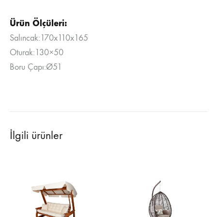
Ürün Ölçüleri:
Salıncak:170x110x165
Oturak:130×50
Boru Çapı:Ø51
İlgili ürünler