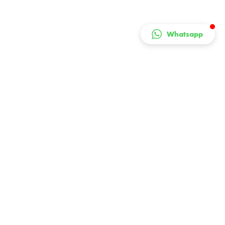
Whatsapp
Living Room
Find Your Favorite
Explore Now
Kitchen
Your Future Favorites
Shop Now