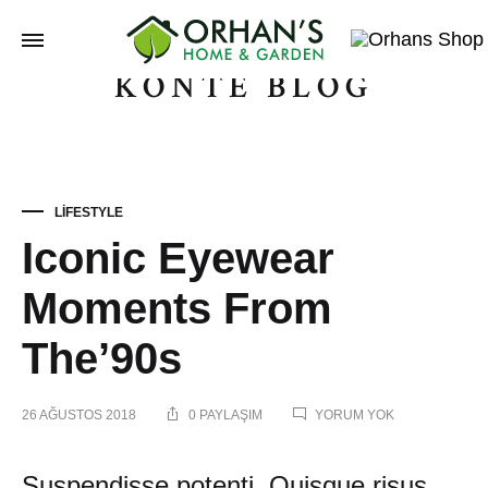
KONTE BLOG
Orhans
Home
Garden
LIFESTYLE
Iconic Eyewear
Moments From
The’90s
26 AĞUSTOS 2018
0 PAYLAŞIM
YORUM YOK
Suspendisse potenti. Quisque risus