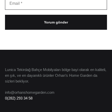
Lunica Tekirdağ Bahçe Mobilyaları bölge bayi olarak en kaliteli,
en şık, ve en dayanıklı ürünler Orhan’s Home Garden da
sizleri bekliyor.
info@orhanshomegarden.com
0(282) 293 34 58