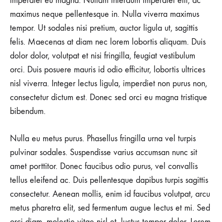
imperdiet eu magna. Nullam interdum imperdiet elit, ac
maximus neque pellentesque in. Nulla viverra maximus
tempor. Ut sodales nisi pretium, auctor ligula ut, sagittis
felis. Maecenas at diam nec lorem lobortis aliquam. Duis
dolor dolor, volutpat et nisi fringilla, feugiat vestibulum
orci. Duis posuere mauris id odio efficitur, lobortis ultrices
nisl viverra. Integer lectus ligula, imperdiet non purus non,
consectetur dictum est. Donec sed orci eu magna tristique
bibendum.
Nulla eu metus purus. Phasellus fringilla urna vel turpis
pulvinar sodales. Suspendisse varius accumsan nunc sit
amet porttitor. Donec faucibus odio purus, vel convallis
tellus eleifend ac. Duis pellentesque dapibus turpis sagittis
consectetur. Aenean mollis, enim id faucibus volutpat, arcu
metus pharetra elit, sed fermentum augue lectus et mi. Sed
orci diam, molestie vitae nisl et, luctus tempor dolor. Lorem