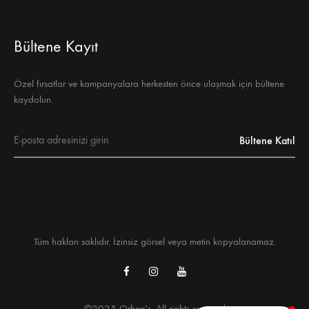
Bültene Kayıt
Özel fırsatlar ve kampanyalara herkesten önce ulaşmak için bültene
kaydolun.
Tüm hakları saklıdır. İzinsiz görsel veya metin kopyalanamaz.
Facebook
Instagram
Youtube
©2025 Orhan's. All rights reserved