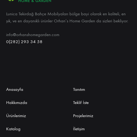
Lunica Tekirdağ Bahçe Mobilyaları bölge bayi olarak en kaliteli, en
şık, ve en dayanıklı ürünler Orhan’s Home Garden da sizleri bekliyor.
info@orhanshomegarden.com
0(282) 293 34 58
Anasayfa
Tanıtım
Hakkımızda
Teklif İste
Ürünlerimiz
Projelerimiz
Katalog
İletişim