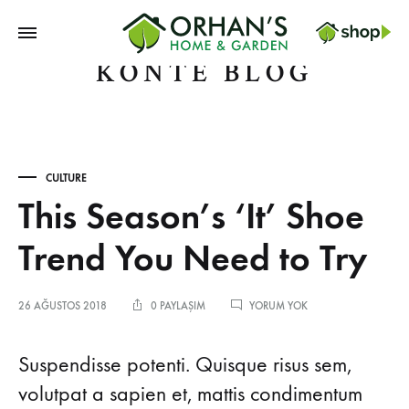
Orhans
KONTE BLOG
Home
Garden
CULTURE
This Season’s ‘It’ Shoe
Trend You Need to Try
26 AĞUSTOS 2018
0 PAYLAŞIM
YORUM YOK
Suspendisse potenti. Quisque risus sem,
volutpat a sapien et, mattis condimentum