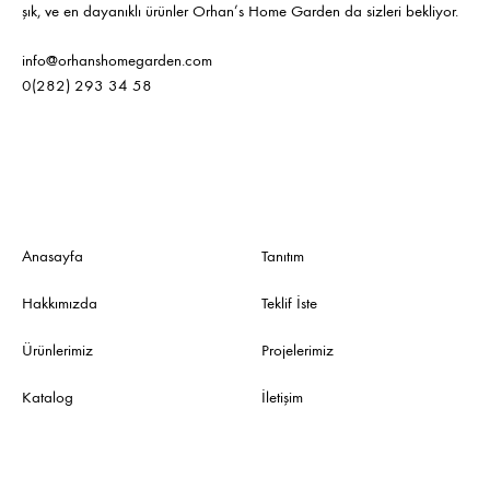
şık, ve en dayanıklı ürünler Orhan’s Home Garden da sizleri bekliyor.
info@orhanshomegarden.com
0(282) 293 34 58
Anasayfa
Tanıtım
Hakkımızda
Teklif İste
Ürünlerimiz
Projelerimiz
Katalog
İletişim