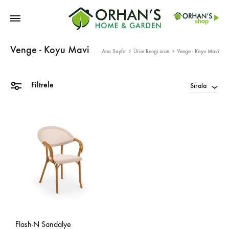
Orhans
Venge - Koyu Mavi
Home
Ana Sayfa
Ürün Rengi ürün
Venge - Koyu Mavi
Garden
Filtrele
Sırala
Flash-N Sandalye