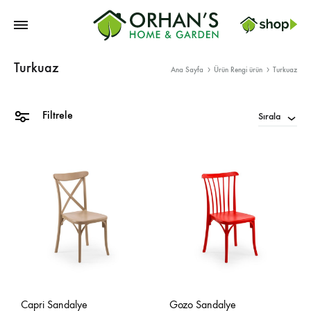
Orhans
Turkuaz
Home
Ana Sayfa
Ürün Rengi ürün
Turkuaz
Garden
Filtrele
Sırala
Capri Sandalye
Gozo Sandalye