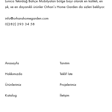
Lunica Tekirdağ Bahçe Mobilyaları bölge bayi olarak en kaliteli, en
şık, ve en dayanıklı ürünler Orhan’s Home Garden da sizleri bekliyor.
info@orhanshomegarden.com
0(282) 293 34 58
Anasayfa
Tanıtım
Hakkımızda
Teklif İste
Ürünlerimiz
Projelerimiz
Katalog
İletişim