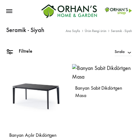
Orhans
Seramik - Siyah
Home
Ana Sayfa
Ürün Rengi ürün
Seramik - Siyah
Garden
Filtrele
Sırala
Banyan Sabit Dikdörtgen
Masa
Banyan Açılır Dikdörtgen