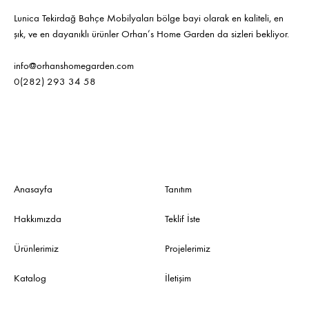
Lunica Tekirdağ Bahçe Mobilyaları bölge bayi olarak en kaliteli, en
şık, ve en dayanıklı ürünler Orhan’s Home Garden da sizleri bekliyor.
info@orhanshomegarden.com
0(282) 293 34 58
Anasayfa
Tanıtım
Hakkımızda
Teklif İste
Ürünlerimiz
Projelerimiz
Katalog
İletişim