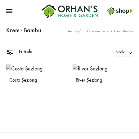
Orhans
Krem - Bambu
Home
Ana Sayfa
Ürün Rengi ürün
Krem - Bambu
Garden
Filtrele
Sırala
Costa Şezlong
River Şezlong