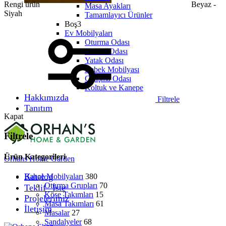
Rengi ürün
Beyaz -
Masa Ayakları
Siyah
Tamamlayıcı Ürünler
Boş3
Ev Mobilyaları
Oturma Odası
Yemek Odası
Yatak Odası
Bebek Mobilyası
Çalışma Odası
Koltuk ve Kanepe
Hakkımızda
Filtrele
Tanıtım
Kapat
Filtrele
Ürün Kategorileri
Orhans Home Garden
Katalog
Bahçe Mobilyaları
380
Oturma Grupları
70
Teklif⠀İste
Köşe Takımları
15
Projelerimiz
Masa Takımları
61
İletişim
Masalar
27
Sandalyeler
68