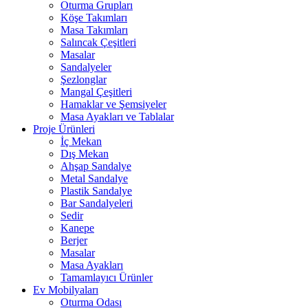
Oturma Grupları
Köşe Takımları
Masa Takımları
Salıncak Çeşitleri
Masalar
Sandalyeler
Şezlonglar
Mangal Çeşitleri
Hamaklar ve Şemsiyeler
Masa Ayakları ve Tablalar
Proje Ürünleri
İç Mekan
Dış Mekan
Ahşap Sandalye
Metal Sandalye
Plastik Sandalye
Bar Sandalyeleri
Sedir
Kanepe
Berjer
Masalar
Masa Ayakları
Tamamlayıcı Ürünler
Ev Mobilyaları
Oturma Odası