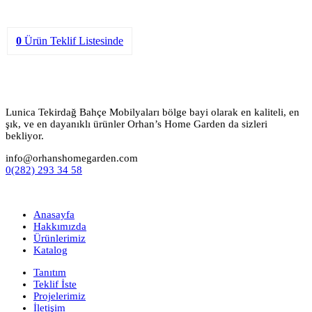
0
Ürün
Teklif Listesinde
Lunica Tekirdağ Bahçe Mobilyaları bölge bayi olarak en kaliteli, en
şık, ve en dayanıklı ürünler Orhan’s Home Garden da sizleri
bekliyor.
info@orhanshomegarden.com
0(282) 293 34 58
Anasayfa
Hakkımızda
Ürünlerimiz
Katalog
Tanıtım
Teklif İste
Projelerimiz
İletişim