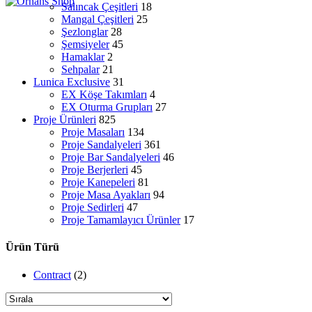
Salıncak Çeşitleri
18
Mangal Çeşitleri
25
Şezlonglar
28
Şemsiyeler
45
Hamaklar
2
Sehpalar
21
Lunica Exclusive
31
EX Köşe Takımları
4
EX Oturma Grupları
27
Proje Ürünleri
825
Proje Masaları
134
Proje Sandalyeleri
361
Proje Bar Sandalyeleri
46
Proje Berjerleri
45
Proje Kanepeleri
81
Proje Masa Ayakları
94
Proje Sedirleri
47
Proje Tamamlayıcı Ürünler
17
Ürün Türü
Contract
(2)