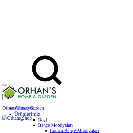
Anasayfa
Orhans Home Garden
Ürünlerimiz
Boş1
Bahçe Mobilyaları
Lunica Bahçe Mobilyaları