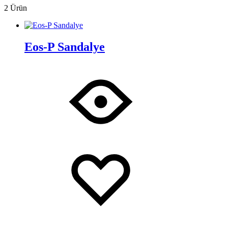
2 Ürün
Eos-P Sandalye
İstek
Adding
Listesine
to
Ekle
wishlist
Added