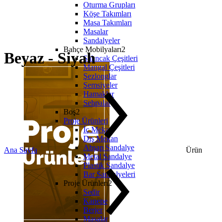
Oturma Grupları
Köşe Takımları
Masa Takımları
Masalar
Sandalyeler
Bahçe Mobilyaları2
Beyaz - Siyah
Salıncak Çeşitleri
Mangal Çeşitleri
Şezlonglar
Şemsiyeler
Hamaklar
Sehpalar
Boş2
Proje Ürünleri
İç Mekan
Dış Mekan
Ahşap Sandalye
Ana Sayfa
Ürün
Metal Sandalye
Plastik Sandalye
Bar Sandalyeleri
Proje Ürünleri2
Sedir
Kanepe
Berjer
Masalar