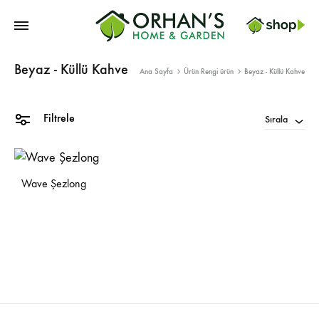
Orhans
Beyaz - Küllü Kahve
Home
Ana Sayfa
Ürün Rengi ürün
Beyaz - Küllü Kahve
Garden
Filtrele
Sırala
Wave Şezlong