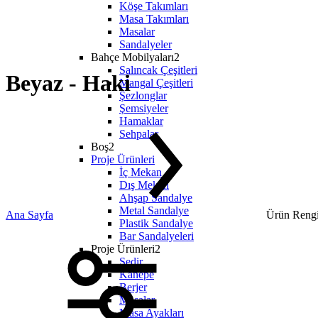
Köşe Takımları
Masa Takımları
Masalar
Sandalyeler
Bahçe Mobilyaları2
Salıncak Çeşitleri
Beyaz - Haki
Mangal Çeşitleri
Şezlonglar
Şemsiyeler
Hamaklar
Sehpalar
Boş2
Proje Ürünleri
İç Mekan
Dış Mekan
Ahşap Sandalye
Metal Sandalye
Ana Sayfa
Ürün Rengi
Plastik Sandalye
Bar Sandalyeleri
Proje Ürünleri2
Sedir
Kanepe
Berjer
Masalar
Masa Ayakları