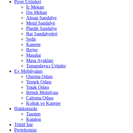
Proje Ürünleri
İç Mekan
Dış Mekan
Ahşap Sandalye
Metal Sandalye
Plastik Sandalye
Bar Sandalyeleri
Sedir
Kanepe
Berjer
Masalar
Masa Ayakları
Tamamlayıcı Ürünler
Ev Mobilyaları
Oturma Odası
Yemek Odası
Yatak Odası
Bebek Mobilyası
Çalışma Odası
Koltuk ve Kanepe
Hakkımızda
Tanıtım
Katalog
Teklif İste
Projelerimiz