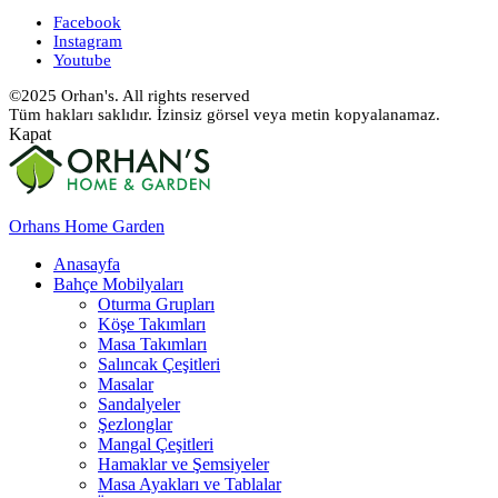
Facebook
Instagram
Youtube
©2025 Orhan's. All rights reserved
Tüm hakları saklıdır. İzinsiz görsel veya metin kopyalanamaz.
Kapat
Orhans Home Garden
Anasayfa
Bahçe Mobilyaları
Oturma Grupları
Köşe Takımları
Masa Takımları
Salıncak Çeşitleri
Masalar
Sandalyeler
Şezlonglar
Mangal Çeşitleri
Hamaklar ve Şemsiyeler
Masa Ayakları ve Tablalar