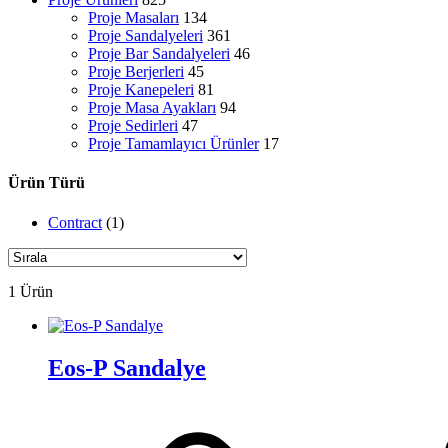
Proje Masaları
134
Proje Sandalyeleri
361
Proje Bar Sandalyeleri
46
Proje Berjerleri
45
Proje Kanepeleri
81
Proje Masa Ayakları
94
Proje Sedirleri
47
Proje Tamamlayıcı Ürünler
17
Ürün Türü
Contract
(1)
1 Ürün
Eos-P Sandalye