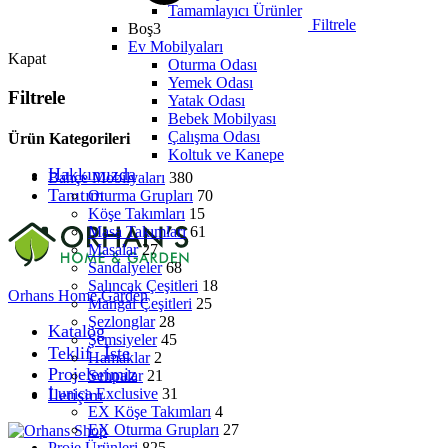
Tamamlayıcı Ürünler
Filtrele
Boş3
Ev Mobilyaları
Kapat
Oturma Odası
Yemek Odası
Filtrele
Yatak Odası
Bebek Mobilyası
Çalışma Odası
Ürün Kategorileri
Koltuk ve Kanepe
Hakkımızda
Bahçe Mobilyaları
380
Tanıtım
Oturma Grupları
70
Köşe Takımları
15
Masa Takımları
61
Masalar
27
Sandalyeler
68
Salıncak Çeşitleri
18
Orhans Home Garden
Mangal Çeşitleri
25
Şezlonglar
28
Katalog
Şemsiyeler
45
Teklif⠀İste
Hamaklar
2
Projelerimiz
Sehpalar
21
İletişim
Lunica Exclusive
31
EX Köşe Takımları
4
EX Oturma Grupları
27
Proje Ürünleri
825