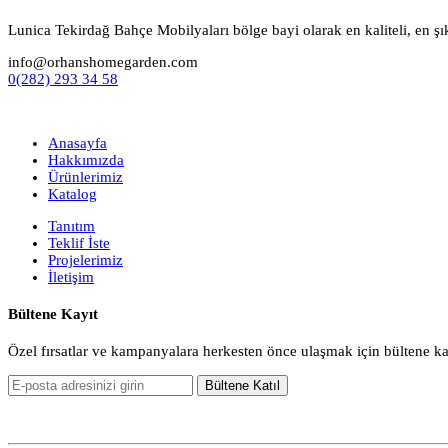
Lunica Tekirdağ Bahçe Mobilyaları bölge bayi olarak en kaliteli, en şı
info@orhanshomegarden.com
0(282) 293 34 58
Anasayfa
Hakkımızda
Ürünlerimiz
Katalog
Tanıtım
Teklif İste
Projelerimiz
İletişim
Bültene Kayıt
Özel fırsatlar ve kampanyalara herkesten önce ulaşmak için bültene k