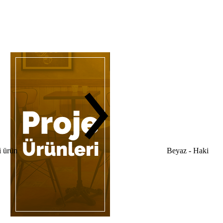
 ürün
Beyaz - Haki