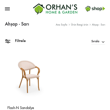
Orhans
Ahşap - Sarı
Home
Ana Sayfa
Ürün Rengi ürün
Ahşap - Sarı
Garden
Filtrele
Sırala
Flash-N Sandalye