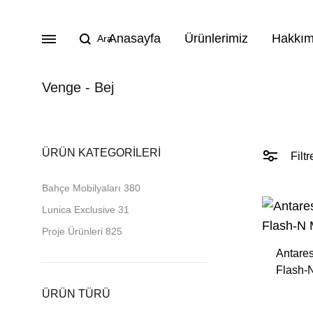
Anasayfa
Ürünlerimiz
Hakkım
Venge - Bej
BAHÇE MOBILYALARI
ÜRÜN KATEGORILERI
Filtr
Lunica Bahçe Mobilyaları
Bahçe Mobilyaları
380
Oturma Grupları
Lunica Exclusive
31
Köşe Takımları
Proje Ürünleri
825
Antares
Masa Takımları
Flash-
Masalar
ÜRÜN TÜRÜ