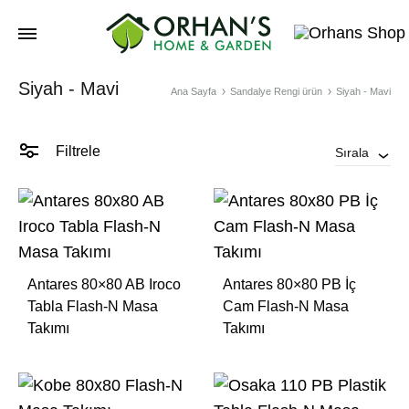
Orhans
Siyah - Mavi
Home
Ana Sayfa
Sandalye Rengi ürün
Siyah - Mavi
Garden
Filtrele
Sırala
Antares 80×80 AB Iroco
Antares 80×80 PB İç
Tabla Flash-N Masa
Cam Flash-N Masa
Takımı
Takımı