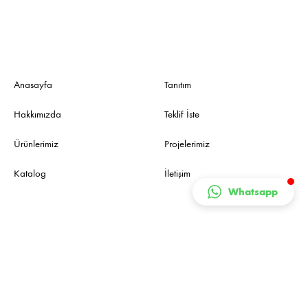
Anasayfa
Tanıtım
Hakkımızda
Teklif İste
Ürünlerimiz
Projelerimiz
Katalog
İletişim
Whatsapp
Bültene Kayıt
Özel fırsatlar ve kampanyalara herkesten önce ulaşmak için bültene
kaydolun.