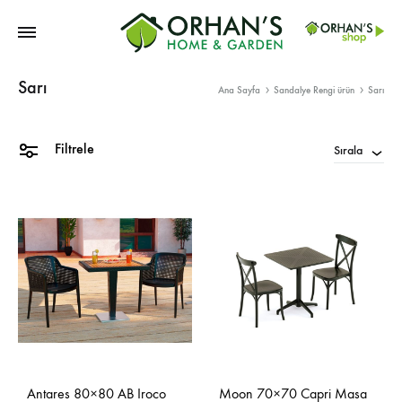
Orhans
Sarı
Home
Ana Sayfa
Sandalye Rengi ürün
Sarı
Garden
Filtrele
Sırala
Antares 80×80 AB Iroco
Moon 70×70 Capri Masa