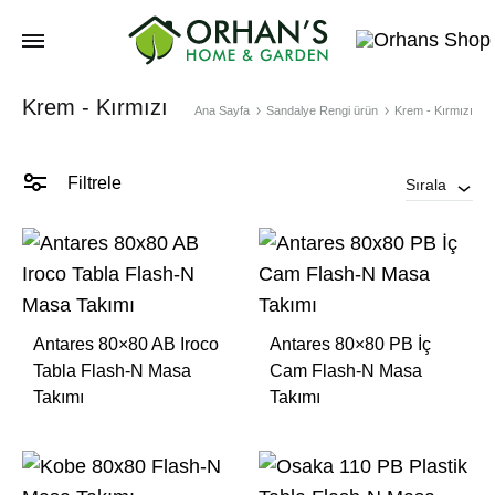
Orhans
Krem - Kırmızı
Home
Ana Sayfa
Sandalye Rengi ürün
Krem - Kırmızı
Garden
Filtrele
Sırala
Antares 80×80 AB Iroco
Antares 80×80 PB İç
Tabla Flash-N Masa
Cam Flash-N Masa
Takımı
Takımı