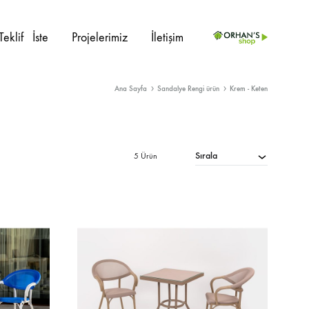
Teklif⠀İste
Projelerimiz
İletişim
Ana Sayfa
Sandalye Rengi ürün
Krem - Keten
PROJE ÜRÜNLERI
İç Mekan
Sedir
Sırala
5 Ürün
Dış Mekan
Kanepe
Ahşap Sandalye
Berjer
Metal Sandalye
Masalar
Plastik Sandalye
Masa Ayakları