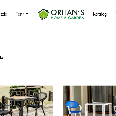
ızda
Tanıtım
Katalog
Orhans
Home
Garden
le
Salıncak Çeşitleri
Mangal Çeşitleri
Şezlonglar
Şemsiyeler
Hamaklar