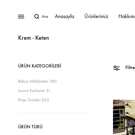
Anasayfa
Ürünlerimiz
Hakkım
Krem - Keten
BAHÇE MOBILYALARI
ÜRÜN KATEGORILERI
Lunica Bahçe Mobilyaları
Filtre
Bahçe Mobilyaları
380
Oturma Grupları
Lunica Exclusive
31
Köşe Takımları
Proje Ürünleri
825
Masa Takımları
Masalar
ÜRÜN TÜRÜ