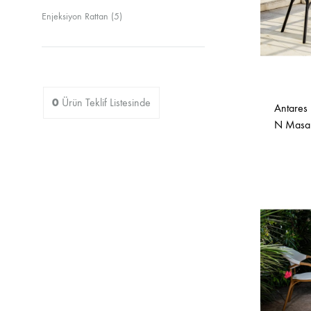
Sandalyeler
Enjeksiyon Rattan
(5)
0
Ürün
Teklif Listesinde
Antares 
N Masa 