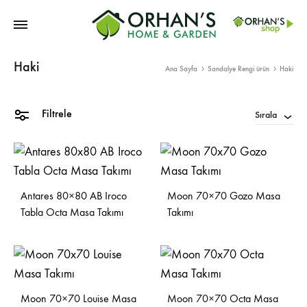
Orhans
Haki
Home
Ana Sayfa
Sandalye Rengi ürün
Haki
Garden
Filtrele
Sırala
Antares 80×80 AB Iroco
Moon 70×70 Gozo Masa
Tabla Octa Masa Takımı
Takımı
Moon 70×70 Louise Masa
Moon 70×70 Octa Masa