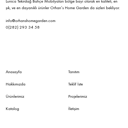
Lunica Tekirdağ Bahçe Mobilyaları bölge bayi olarak en kaliteli, en
şık, ve en dayanıklı ürünler Orhan’s Home Garden da sizleri bekliyor.
info@orhanshomegarden.com
0(282) 293 34 58
Anasayfa
Tanıtım
Hakkımızda
Teklif İste
Ürünlerimiz
Projelerimiz
Katalog
İletişim