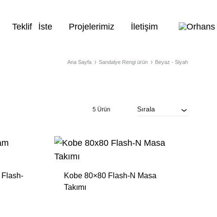
Teklif⠀İste
Projelerimiz
İletişim
Ana Sayfa
Sandalye Rengi ürün
Beyaz - Siyah
PROJE ÜRÜNLERI
İç Mekan
Sedir
Sırala
5 Ürün
Dış Mekan
Kanepe
Ahşap Sandalye
Berjer
 Flash-
Kobe 80×80 Flash-N Masa
Metal Sandalye
Masalar
Takımı
Plastik Sandalye
Masa Ayakları