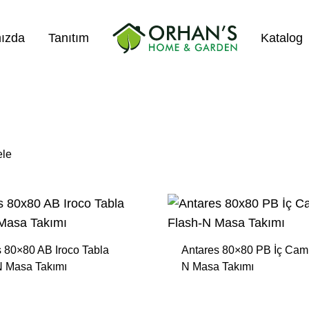
ızda
Tanıtım
Katalog
Orhans
Home
Garden
ele
Salıncak Çeşitleri
Mangal Çeşitleri
Şezlonglar
 80×80 AB Iroco Tabla
Antares 80×80 PB İç Cam
Şemsiyeler
N Masa Takımı
N Masa Takımı
Hamaklar