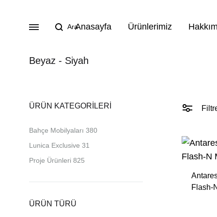
Anasayfa
Ürünlerimiz
Hakkım
Beyaz - Siyah
BAHÇE MOBILYALARI
ÜRÜN KATEGORILERI
Filtr
Lunica Bahçe Mobilyaları
Bahçe Mobilyaları
380
Oturma Grupları
Lunica Exclusive
31
Köşe Takımları
Proje Ürünleri
825
Antares
Masa Takımları
Flash-
Masalar
ÜRÜN TÜRÜ