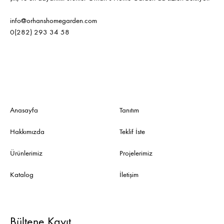
info@orhanshomegarden.com
0(282) 293 34 58
Anasayfa
Tanıtım
Hakkımızda
Teklif İste
Ürünlerimiz
Projelerimiz
Katalog
İletişim
Bültene Kayıt