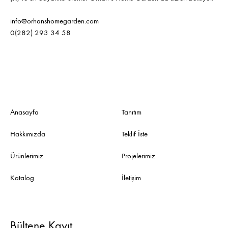
info@orhanshomegarden.com
0(282) 293 34 58
Anasayfa
Tanıtım
Hakkımızda
Teklif İste
Ürünlerimiz
Projelerimiz
Katalog
İletişim
Bültene Kayıt