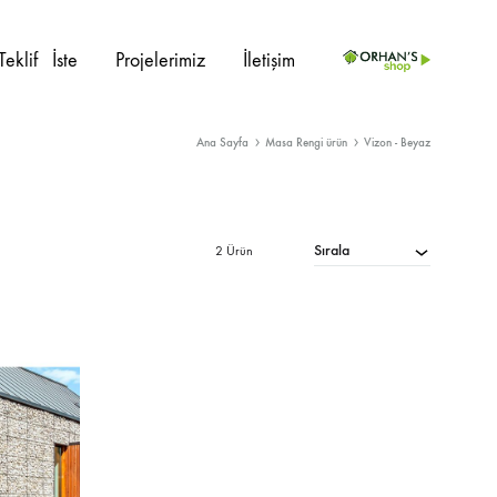
Teklif⠀İste
Projelerimiz
İletişim
Ana Sayfa
Masa Rengi ürün
Vizon - Beyaz
PROJE ÜRÜNLERI
İç Mekan
Sedir
Sırala
2 Ürün
Dış Mekan
Kanepe
Ahşap Sandalye
Berjer
Metal Sandalye
Masalar
Plastik Sandalye
Masa Ayakları