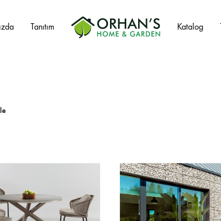
ızda
Tanıtım
Katalog
Orhans
Home
Garden
le
Salıncak Çeşitleri
Mangal Çeşitleri
Şezlonglar
Şemsiyeler
Hamaklar