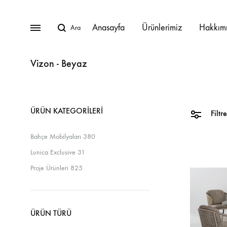
Anasayfa
Ürünlerimiz
Hakkım
Vizon - Beyaz
BAHÇE MOBILYALARI
ÜRÜN KATEGORILERI
Lunica Bahçe Mobilyaları
Filtre
Bahçe Mobilyaları
380
Oturma Grupları
Lunica Exclusive
31
Köşe Takımları
Proje Ürünleri
825
Masa Takımları
Masalar
ÜRÜN TÜRÜ