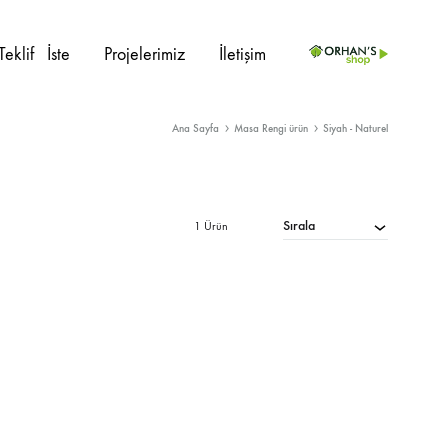
Teklif⠀İste
Projelerimiz
İletişim
Ana Sayfa
Masa Rengi ürün
Siyah - Naturel
PROJE ÜRÜNLERI
İç Mekan
Sedir
Sırala
1 Ürün
Dış Mekan
Kanepe
Ahşap Sandalye
Berjer
Metal Sandalye
Masalar
Plastik Sandalye
Masa Ayakları