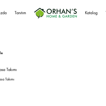
ızda
Tanıtım
Katalog
Orhans
Home
Garden
le
Salıncak Çeşitleri
Mangal Çeşitleri
Şezlonglar
sa Takımı
Şemsiyeler
Hamaklar