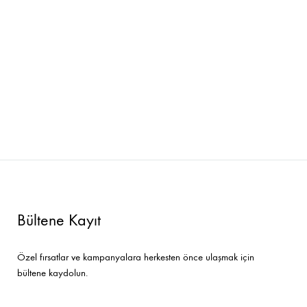
Bar Sandalyeleri
Tamamlayıcı Ürünler
Bültene Kayıt
Özel fırsatlar ve kampanyalara herkesten önce ulaşmak için
bültene kaydolun.