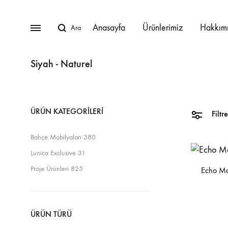
Anasayfa
Ürünlerimiz
Hakkım
Siyah - Naturel
BAHÇE MOBILYALARI
ÜRÜN KATEGORILERI
Lunica Bahçe Mobilyaları
Filtre
Bahçe Mobilyaları
380
Oturma Grupları
Lunica Exclusive
31
Köşe Takımları
Proje Ürünleri
825
Echo Ma
Masa Takımları
Masalar
ÜRÜN TÜRÜ