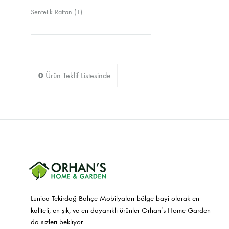
Sandalyeler
Sentetik Rattan
(1)
0
Ürün
Teklif Listesinde
Lunica Tekirdağ Bahçe Mobilyaları bölge bayi olarak en
kaliteli, en şık, ve en dayanıklı ürünler Orhan’s Home Garden
da sizleri bekliyor.