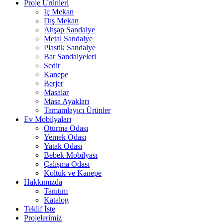
Proje Ürünleri
İç Mekan
Dış Mekan
Ahşap Sandalye
Metal Sandalye
Plastik Sandalye
Bar Sandalyeleri
Sedir
Kanepe
Berjer
Masalar
Masa Ayakları
Tamamlayıcı Ürünler
Ev Mobilyaları
Oturma Odası
Yemek Odası
Yatak Odası
Bebek Mobilyası
Çalışma Odası
Koltuk ve Kanepe
Hakkımızda
Tanıtım
Katalog
Teklif İste
Projelerimiz