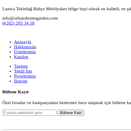
Lunica Tekirdağ Bahçe Mobilyaları bölge bayi olarak en kaliteli, en şı
info@orhanshomegarden.com
0(282) 293 34 58
Anasayfa
Hakkımızda
Ürünlerimiz
Katalog
Tanıtım
Teklif İste
Projelerimiz
İletişim
Bültene Kayıt
Özel fırsatlar ve kampanyalara herkesten önce ulaşmak için bültene k