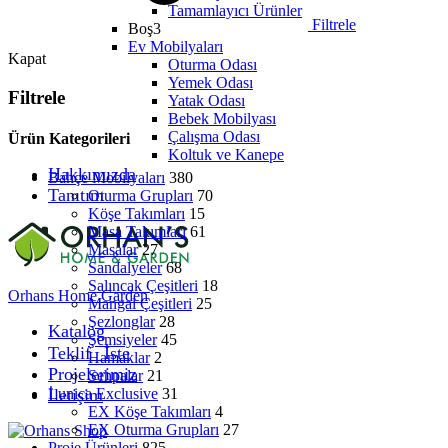
Tamamlayıcı Ürünler
Filtrele
Boş3
Ev Mobilyaları
Kapat
Oturma Odası
Yemek Odası
Filtrele
Yatak Odası
Bebek Mobilyası
Çalışma Odası
Ürün Kategorileri
Koltuk ve Kanepe
Hakkımızda
Bahçe Mobilyaları
380
Tanıtım
Oturma Grupları
70
Köşe Takımları
15
Masa Takımları
61
Masalar
27
Sandalyeler
68
Salıncak Çeşitleri
18
Orhans Home Garden
Mangal Çeşitleri
25
Şezlonglar
28
Katalog
Şemsiyeler
45
Teklif⠀İste
Hamaklar
2
Projelerimiz
Sehpalar
21
İletişim
Lunica Exclusive
31
EX Köşe Takımları
4
EX Oturma Grupları
27
Proje Ürünleri
825