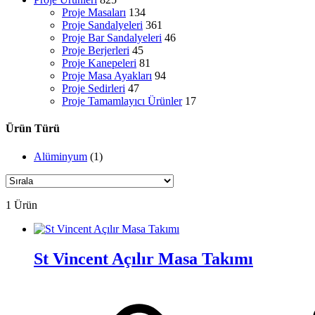
Proje Masaları
134
Proje Sandalyeleri
361
Proje Bar Sandalyeleri
46
Proje Berjerleri
45
Proje Kanepeleri
81
Proje Masa Ayakları
94
Proje Sedirleri
47
Proje Tamamlayıcı Ürünler
17
Ürün Türü
Alüminyum
(1)
1 Ürün
St Vincent Açılır Masa Takımı