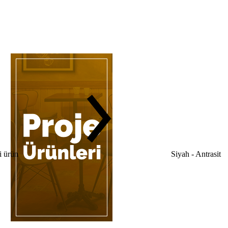
 ürün
Siyah - Antrasit