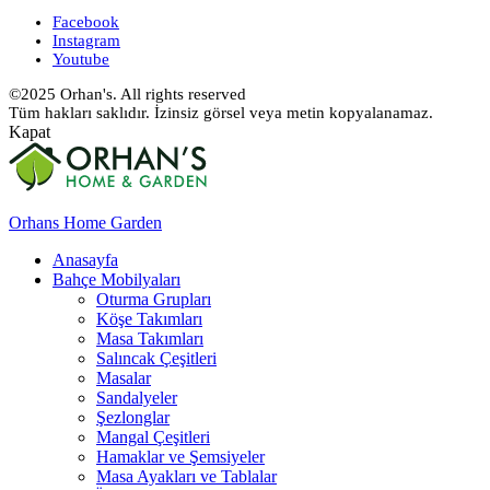
Facebook
Instagram
Youtube
©2025 Orhan's. All rights reserved
Tüm hakları saklıdır. İzinsiz görsel veya metin kopyalanamaz.
Kapat
Orhans Home Garden
Anasayfa
Bahçe Mobilyaları
Oturma Grupları
Köşe Takımları
Masa Takımları
Salıncak Çeşitleri
Masalar
Sandalyeler
Şezlonglar
Mangal Çeşitleri
Hamaklar ve Şemsiyeler
Masa Ayakları ve Tablalar