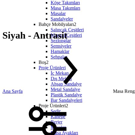
Köşe Takımları
Masa Takımları
Masalar
Sandalyeler
Bahçe Mobilyaları2
Salıncak Çeşitleri
Siyah - Antrasit
Mangal Çeşitleri
Şezlonglar
Şemsiyeler
Hamaklar
Sehpalar
Boş2
Proje Ürünleri
İç Mekan
Dış Mekan
Ahşap Sandalye
Metal Sandalye
Ana Sayfa
Masa Rengi
Plastik Sandalye
Bar Sandalyeleri
Proje Ürünleri2
Sedir
Kanepe
Berjer
Masalar
Masa Ayakları