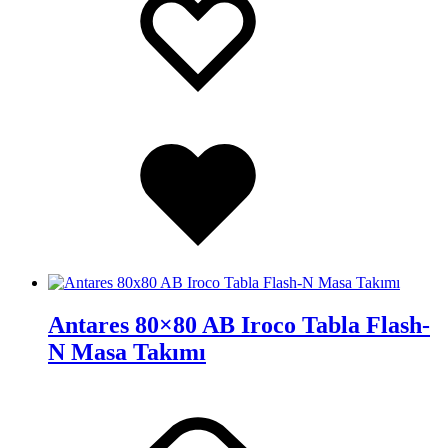
Ekle
wishlist
Added
to
wishlist
Antares 80×80 AB Iroco Tabla Flash-
N Masa Takımı