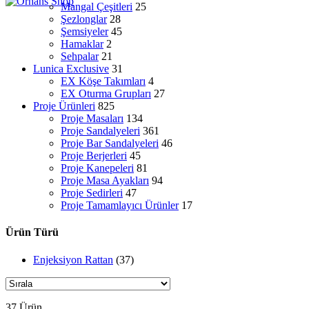
Mangal Çeşitleri
25
Şezlonglar
28
Şemsiyeler
45
Hamaklar
2
Sehpalar
21
Lunica Exclusive
31
EX Köşe Takımları
4
EX Oturma Grupları
27
Proje Ürünleri
825
Proje Masaları
134
Proje Sandalyeleri
361
Proje Bar Sandalyeleri
46
Proje Berjerleri
45
Proje Kanepeleri
81
Proje Masa Ayakları
94
Proje Sedirleri
47
Proje Tamamlayıcı Ürünler
17
Ürün Türü
Enjeksiyon Rattan
(37)
37 Ürün