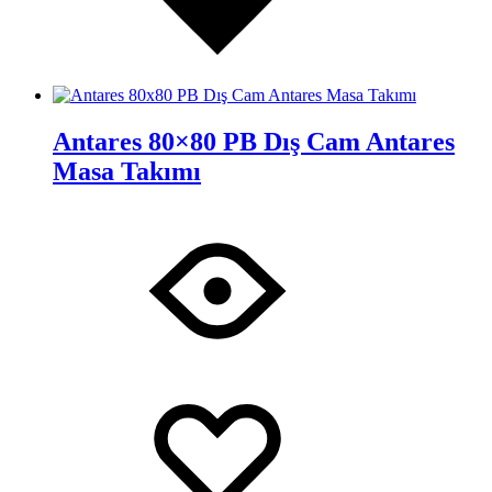
Antares 80×80 PB Dış Cam Antares
Masa Takımı
İstek
Adding
Listesine
to
Ekle
wishlist