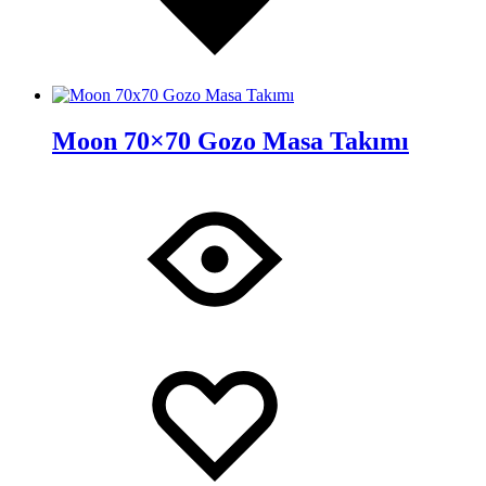
Moon 70×70 Gozo Masa Takımı
İstek
Adding
Listesine
to
Ekle
wishlist