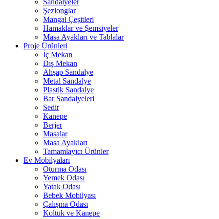
Sandalyeler
Şezlonglar
Mangal Çeşitleri
Hamaklar ve Şemsiyeler
Masa Ayakları ve Tablalar
Proje Ürünleri
İç Mekan
Dış Mekan
Ahşap Sandalye
Metal Sandalye
Plastik Sandalye
Bar Sandalyeleri
Sedir
Kanepe
Berjer
Masalar
Masa Ayakları
Tamamlayıcı Ürünler
Ev Mobilyaları
Oturma Odası
Yemek Odası
Yatak Odası
Bebek Mobilyası
Çalışma Odası
Koltuk ve Kanepe