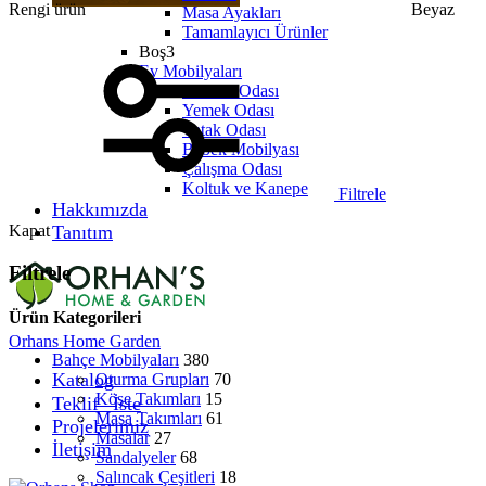
Rengi ürün
Beyaz
Masa Ayakları
Tamamlayıcı Ürünler
Boş3
Ev Mobilyaları
Oturma Odası
Yemek Odası
Yatak Odası
Bebek Mobilyası
Çalışma Odası
Koltuk ve Kanepe
Filtrele
Hakkımızda
Kapat
Tanıtım
Filtrele
Ürün Kategorileri
Orhans Home Garden
Bahçe Mobilyaları
380
Katalog
Oturma Grupları
70
Köşe Takımları
15
Teklif⠀İste
Masa Takımları
61
Projelerimiz
Masalar
27
İletişim
Sandalyeler
68
Salıncak Çeşitleri
18