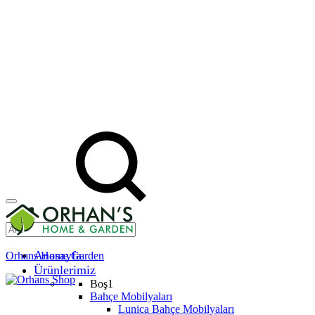
Anasayfa
Orhans Home Garden
Ürünlerimiz
Boş1
Bahçe Mobilyaları
Lunica Bahçe Mobilyaları