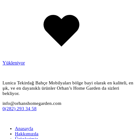
Added
to
wishlist
Yükleniyor
Lunica Tekirdağ Bahçe Mobilyaları bölge bayi olarak en kaliteli, en
şık, ve en dayanıklı ürünler Orhan’s Home Garden da sizleri
bekliyor.
info@orhanshomegarden.com
0(282) 293 34 58
Anasayfa
Hakkımızda
Ürünlerimiz