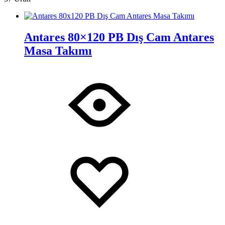
Antares 80×120 PB Dış Cam Antares
Masa Takımı
İstek
Adding
Listesine
to
Ekle
wishlist