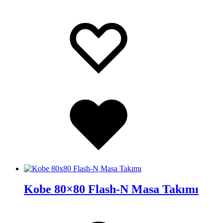
İstek
Adding
Listesine
to
Ekle
wishlist
Added
to
wishlist
Kobe 80×80 Flash-N Masa Takımı