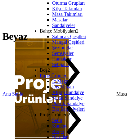
Oturma Grupları
Köşe Takımları
Masa Takımları
Masalar
Sandalyeler
Bahçe Mobilyaları2
Beyaz
Salıncak Çeşitleri
Mangal Çeşitleri
Şezlonglar
Şemsiyeler
Hamaklar
Sehpalar
Boş2
Proje Ürünleri
İç Mekan
Dış Mekan
Ahşap Sandalye
Ana Sayfa
Masa
Metal Sandalye
Plastik Sandalye
Bar Sandalyeleri
Proje Ürünleri2
Sedir
Kanepe
Berjer
Masalar