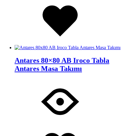
Added
to
wishlist
Antares 80×80 AB Iroco Tabla
Antares Masa Takımı
İstek
Adding
Listesine
to