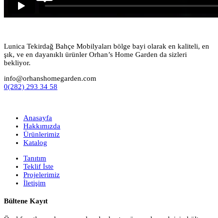
Lunica Tekirdağ Bahçe Mobilyaları bölge bayi olarak en kaliteli, en
şık, ve en dayanıklı ürünler Orhan’s Home Garden da sizleri
bekliyor.
info@orhanshomegarden.com
0(282) 293 34 58
Anasayfa
Hakkımızda
Ürünlerimiz
Katalog
Tanıtım
Teklif İste
Projelerimiz
İletişim
Bültene Kayıt