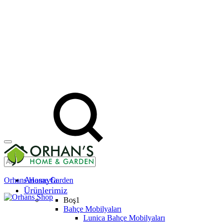
Anasayfa
Orhans Home Garden
Ürünlerimiz
Boş1
Bahçe Mobilyaları
Lunica Bahçe Mobilyaları