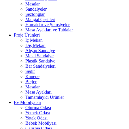
Masalar
Sandalyeler
Şezlonglar
Mangal Çeşitleri
Hamaklar ve Şemsiyeler
Masa Ayakları ve Tablalar
Proje Ürünleri
İç Mekan
Dış Mekan
Ahşap Sandalye
Metal Sandalye
Plastik Sandalye
Bar Sandalyeleri
Sedir
Kanepe
Berjer
Masalar
Masa Ayakları
Tamamlayıcı Ürünler
Ev Mobilyaları
Oturma Odası
Yemek Odası
Yatak Odası
Bebek Mobilyası
Çalışma Odası