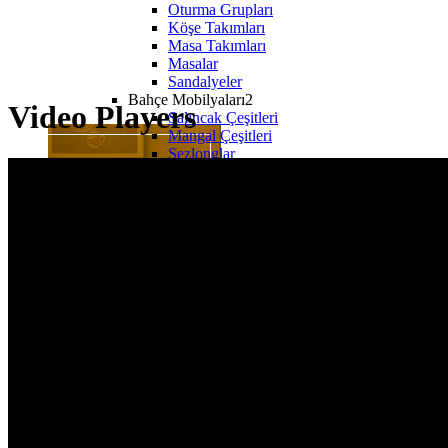
Oturma Grupları
Köşe Takımları
Masa Takımları
Masalar
Sandalyeler
Bahçe Mobilyaları2
Video Players
Salıncak Çeşitleri
Mangal Çeşitleri
Şezlonglar
Şemsiyeler
Hamaklar
Sehpalar
Boş2
Proje Ürünleri
İç Mekan
Dış Mekan
Ahşap Sandalye
Metal Sandalye
Plastik Sandalye
Bar Sandalyeleri
Proje Ürünleri2
Sedir
Kanepe
Berjer
Masalar