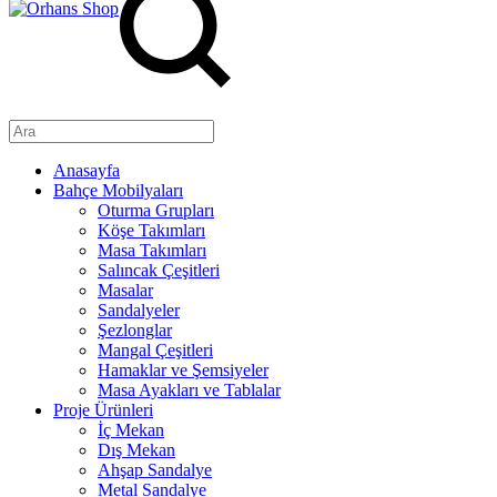
Anasayfa
Bahçe Mobilyaları
Oturma Grupları
Köşe Takımları
Masa Takımları
Salıncak Çeşitleri
Masalar
Sandalyeler
Şezlonglar
Mangal Çeşitleri
Hamaklar ve Şemsiyeler
Masa Ayakları ve Tablalar
Proje Ürünleri
İç Mekan
Dış Mekan
Ahşap Sandalye
Metal Sandalye