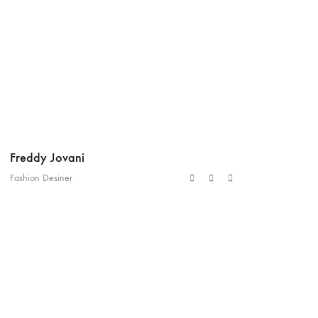
Freddy Jovani
Fred
Fashion Desiner
Fashio