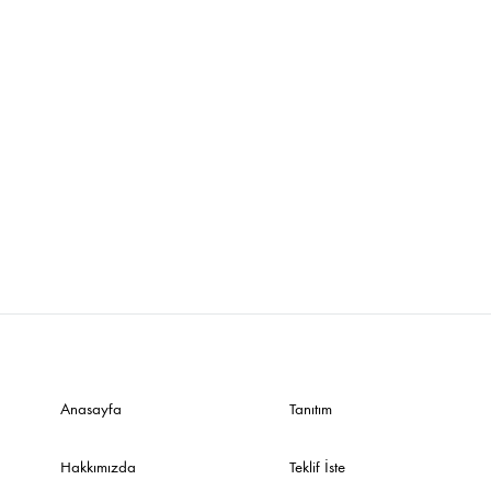
Anasayfa
Tanıtım
Hakkımızda
Teklif İste