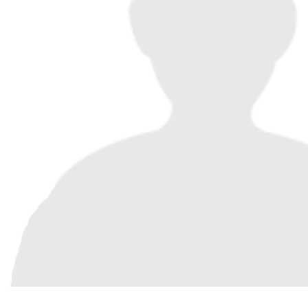
Excepteur sint occaeca
qui officia deserunt mo
perspiciatis unde omnis
accusantium doloremq
Rosie Bennett
CUSTOMER