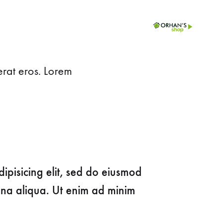
Teklif⠀İste
Projelerimiz
İletişim
cerat eros. Lorem
PROJE ÜRÜNLERI
İç Mekan
Sedir
Dış Mekan
Kanepe
Ahşap Sandalye
Berjer
ipisicing elit, sed do eiusmod
Metal Sandalye
Masalar
gna aliqua. Ut enim ad minim
Plastik Sandalye
Masa Ayakları