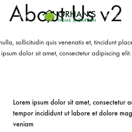
About Us v2
ızda
Tanıtım
Katalog
Orhans
Home
ulla, sollicitudin quis venenatis et, tincidunt pla
Garden
ipsum dolor sit amet, consectetur adipiscing elit.
Salıncak Çeşitleri
Mangal Çeşitleri
Şezlonglar
Lorem ipsum dolor sit amet, consectetur ad
Şemsiyeler
tempor incididunt ut labore et dolore ma
Hamaklar
veniam