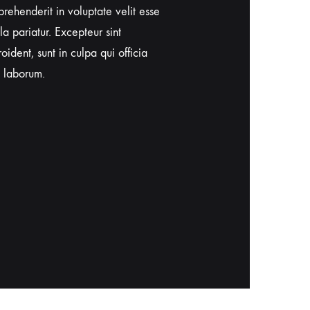
prehenderit in voluptate velit esse
Quis nostrud exercitation ulla
la pariatur. Excepteur sint
ea commodo consequat. Duis a
ident, sunt in culpa qui officia
reprehenderit in voluptate vel
t laborum.
nulla pariatur.
Wilfred Allen
CUSTOMER