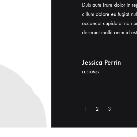
t cupidatat non proident, sunt in culpa
Duis aute irure dolor in re
llit anim id est laborum. Sed ut
cillum dolore eu fugiat nul
 iste natus error sit voluptatem
occaecat cupidatat non pro
ue laudantium.
deserunt mollit anim id es
Jessica Perrin
CUSTOMER
1
2
3