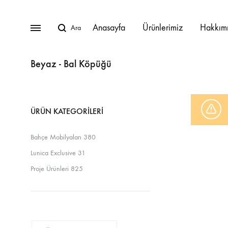
Anasayfa
Ürünlerimiz
Hakkım
Beyaz - Bal Köpüğü
BAHÇE MOBILYALARI
ÜRÜN KATEGORILERI
Lunica Bahçe Mobilyaları
Bahçe Mobilyaları
380
Oturma Grupları
Lunica Exclusive
31
Köşe Takımları
Proje Ürünleri
825
Masa Takımları
Masalar