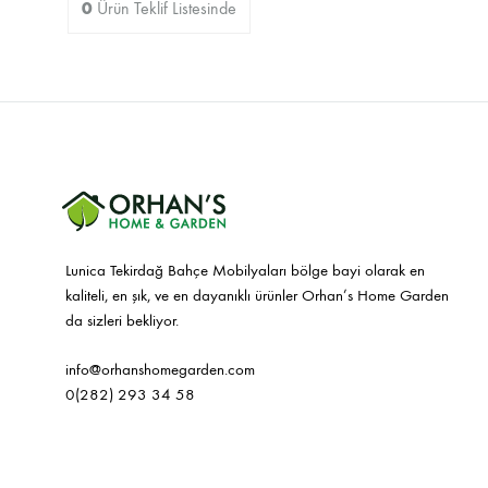
0
Ürün
Teklif Listesinde
Sandalyeler
Lunica Tekirdağ Bahçe Mobilyaları bölge bayi olarak en
kaliteli, en şık, ve en dayanıklı ürünler Orhan’s Home Garden
da sizleri bekliyor.
info@orhanshomegarden.com
0(282) 293 34 58