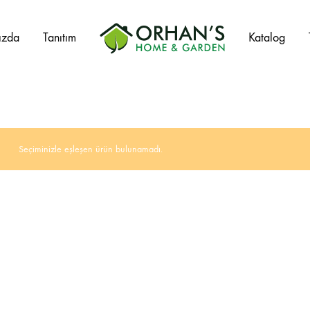
ızda
Tanıtım
Katalog
Orhans
Home
Garden
Seçiminizle eşleşen ürün bulunamadı.
Salıncak Çeşitleri
Mangal Çeşitleri
Şezlonglar
Şemsiyeler
Hamaklar