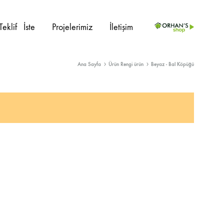
Teklif⠀İste
Projelerimiz
İletişim
Ana Sayfa
Ürün Rengi ürün
Beyaz - Bal Köpüğü
PROJE ÜRÜNLERI
İç Mekan
Sedir
Dış Mekan
Kanepe
Ahşap Sandalye
Berjer
Metal Sandalye
Masalar
Plastik Sandalye
Masa Ayakları