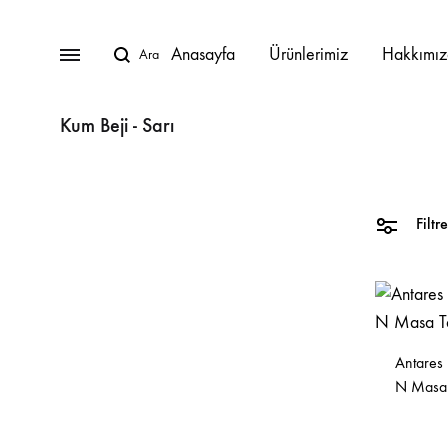
Anasayfa
Ürünlerimiz
Hakkımı
Kum Beji - Sarı
BAHÇE MOBILYALARI
Lunica Bahçe Mobilyaları
Filtre
Oturma Grupları
Köşe Takımları
Antares 
Masa Takımları
N Masa 
Masalar