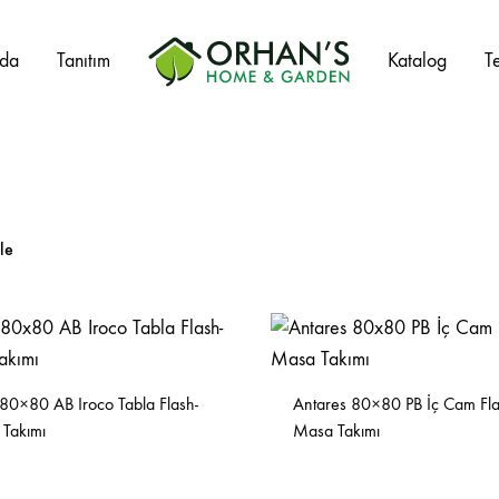
zda
Tanıtım
Katalog
T
Orhans
Home
Garden
le
Salıncak Çeşitleri
Mangal Çeşitleri
Şezlonglar
80×80 AB Iroco Tabla Flash-
Antares 80×80 PB İç Cam Fl
Şemsiyeler
Takımı
Masa Takımı
Hamaklar