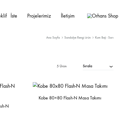
eklif⠀İste
Projelerimiz
İletişim
Ana Sayfa
Sandalye Rengi ürün
Kum Beji - Sarı
PROJE ÜRÜNLERI
İç Mekan
Sedir
Sırala
5 Ürün
Dış Mekan
Kanepe
Ahşap Sandalye
Berjer
Kobe 80×80 Flash-N Masa Takımı
ash-N
Metal Sandalye
Masalar
Plastik Sandalye
Masa Ayakları